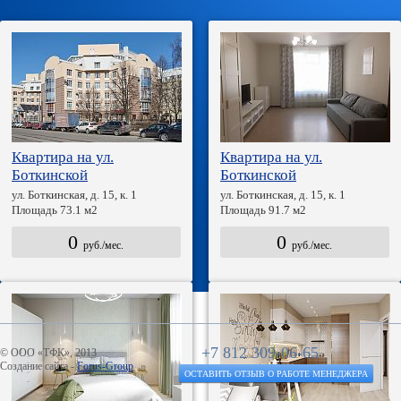
Квартира на ул.
Квартира на ул.
Боткинской
Боткинской
ул. Боткинская, д. 15, к. 1
ул. Боткинская, д. 15, к. 1
Площадь 73.1 м2
Площадь 91.7 м2
0
0
руб./мес.
руб./мес.
+7 812 309-06-65
© ООО «ТФК», 2013
Создание сайта -
Forus-Group
ОСТАВИТЬ ОТЗЫВ О РАБОТЕ МЕНЕДЖЕРА