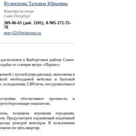
Кузнецова Татьяна Юрьевна
Квартиры на севере
Санкт-Петербург
309-06-65 (доб. 2101), 8-905-272-55-
76
mgr-02@bvigroup.ru
 расположен в Выборгском районе Санкт-
 ходьбы от станции метро «Парнас».
енной с кухней (евродвушка), выполнена в
 всей необходимой мебелью и бытовой
ф, холодильник, СВЧ печь, посудомоечная и
постройки обеспечивает прочность и
ергосберегающие показатели.
нена, оснащена игровыми городками,
том. Предусмотрен охраняемый подземный
дъезде дежурит консьерж. В пользовании
ожено по пять квартир.