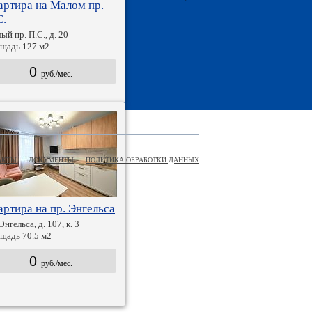
артира на Малом пр.
С.
ый пр. П.С., д. 20
щадь 127 м2
0
руб./мес.
АКТЫ
ДОКУМЕНТЫ
ПОЛИТИКА ОБРАБОТКИ ДАННЫХ
артира на пр. Энгельса
Энгельса, д. 107, к. 3
щадь 70.5 м2
0
руб./мес.