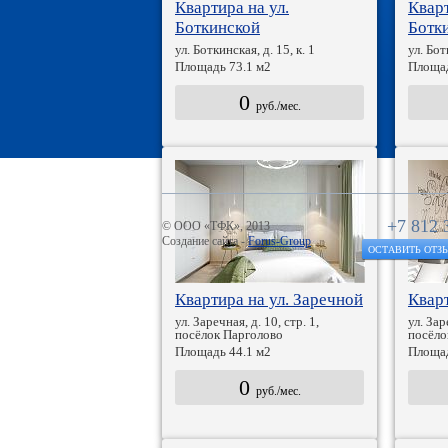
Квартира на ул.
Кварт
Боткинской
Ботк
ул. Боткинская, д. 15, к. 1
ул. Бот
Площадь 73.1 м2
Площад
0
руб./мес.
+7 812 
© ООО «ТФК», 2013
Создание сайта -
Forus-Group
ОСТАВИТЬ ОТЗ
Квартира на ул. Заречной
Кварт
ул. Заречная, д. 10, стр. 1,
ул. Зар
посёлок Парголово
посёло
Площадь 44.1 м2
Площад
0
руб./мес.