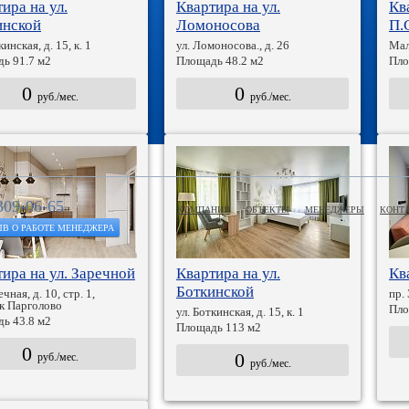
ира на ул.
Квартира на ул.
Кв
инской
Ломоносова
П.
кинская, д. 15, к. 1
ул. Ломоносова., д. 26
Мал
ь 91.7 м2
Площадь 48.2 м2
Пло
0
0
руб./мес.
руб./мес.
309-06-65
КОМПАНИЯ
ОБЪЕКТЫ
МЕНЕДЖЕРЫ
КОНТ
ЫВ О РАБОТЕ МЕНЕДЖЕРА
ира на ул. Заречной
Квартира на ул.
Кв
Боткинской
ечная, д. 10, стр. 1,
пр. 
к Парголово
Пло
ул. Боткинская, д. 15, к. 1
ь 43.8 м2
Площадь 113 м2
0
0
руб./мес.
руб./мес.